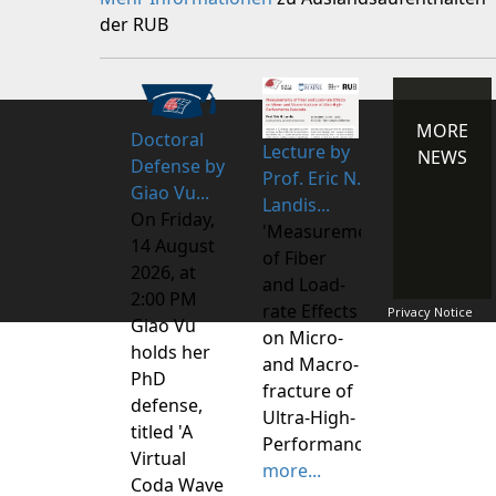
der RUB
MORE
Doctoral
Lecture by
NEWS
Defense by
Prof. Eric N.
Giao Vu...
Landis...
On Friday,
'Measurements
14 August
of Fiber
2026, at
and Load-
2:00 PM
rate Effects
Privacy Notice
Giao Vu
on Micro-
holds her
and Macro-
PhD
fracture of
defense,
Ultra-High-
titled 'A
Performance
Virtual
more...
Coda Wave