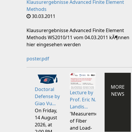
Klausurergebnisse Advanced Finite Element
Methods
30.03.2011
Klausurergebnisse Advanced Finite Element
Methods WS2010/11 vom 04.03.2011 kÃ¶nnen
hier eingesehen werden
poster.pdf
MORE
Doctoral
Lecture by
NEWS
Defense by
Prof. Eric N.
Giao Vu...
Landis...
On Friday,
'Measurements
14 August
of Fiber
2026, at
and Load-
2:00 PM